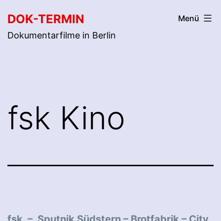
Zum
DOK-TERMIN
Menü
Inhalt
Dokumentarfilme in Berlin
springen
fsk Kino
fsk –
Sputnik Südstern
–
Brotfabrik
–
City