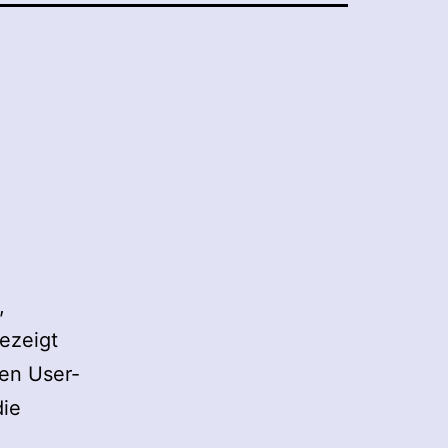
,
ezeigt
en User-
die