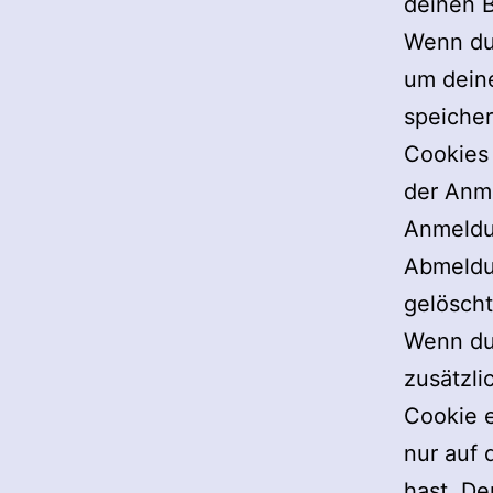
deinen B
Wenn du 
um dein
speiche
Cookies 
der Anm
Anmeldu
Abmeldu
gelöscht
Wenn du 
zusätzli
Cookie 
nur auf 
hast. De