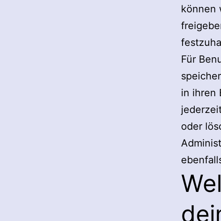
können 
freigebe
festzuha
Für Benu
speicher
in ihren
jederzei
oder lös
Administ
ebenfall
Wel
dei