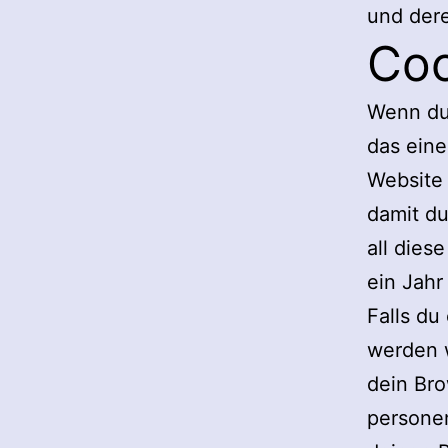
und dere
Coo
Wenn du
das eine
Website 
damit du
all dies
ein Jahr
Falls du
werden w
dein Bro
persone