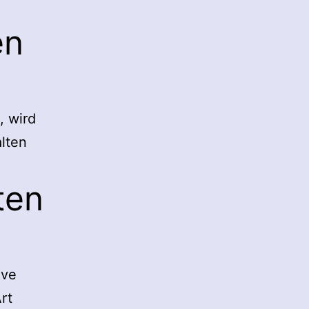
en
, wird
lten
ten
ive
rt