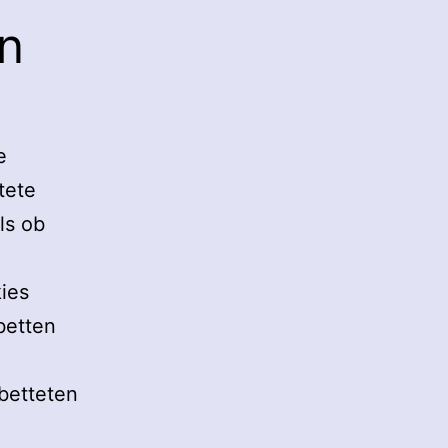
on
e
tete
ls ob
ies
betten
ebetteten