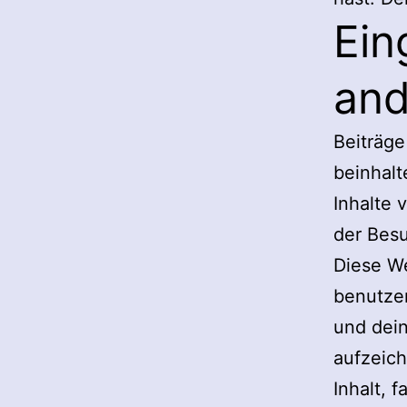
Ein
and
Beiträge
beinhalt
Inhalte 
der Besu
Diese W
benutzen
und dein
aufzeich
Inhalt, 