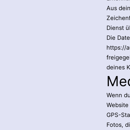
Aus dein
Zeichenf
Dienst ü
Die Date
https://
freigege
deines K
Me
Wenn du 
Website 
GPS-Sta
Fotos, d