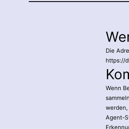
Wer
Die Adre
https://
Ko
Wenn Be
sammeln 
werden,
Agent-St
Erkennu