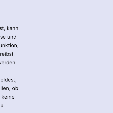
st, kann
sse und
unktion,
eibst,
 werden
eldest,
llen, ob
 keine
du