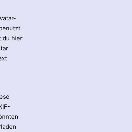
vatar-
benutzt.
 du hier:
tar
ext
iese
XIF-
önnten
rladen