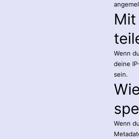
angemeld
Mit
tei
Wenn du
deine IP
sein.
Wie
spe
Wenn du 
Metadate