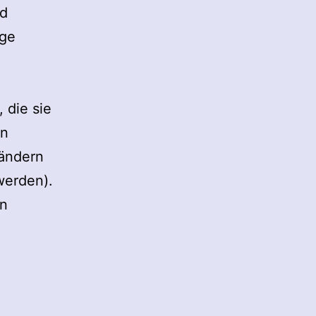
nd
nge
 die sie
en
rändern
werden).
en