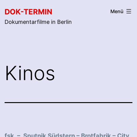
Zum
DOK-TERMIN
Menü
Inhalt
Dokumentarfilme in Berlin
springen
Kinos
fsk –
Sputnik Südstern
–
Brotfabrik
–
City