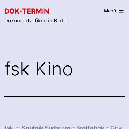
Zum
DOK-TERMIN
Menü
Inhalt
Dokumentarfilme in Berlin
springen
fsk Kino
fsk –
Sputnik Südstern
–
Brotfabrik
–
City