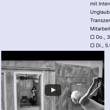
mit Int
Unglaub
Transze
Mitarbei
□ Do., 3
□ Di., 5