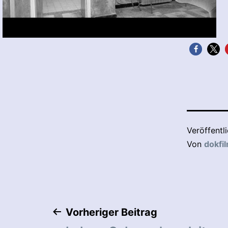
Veröffentl
Von
dokfi
Beitragsnaviga
Vorheriger Beitrag