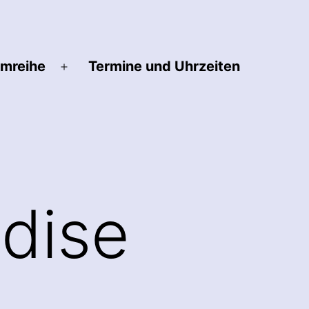
lmreihe
Termine und Uhrzeiten
Menü
öffnen
adise