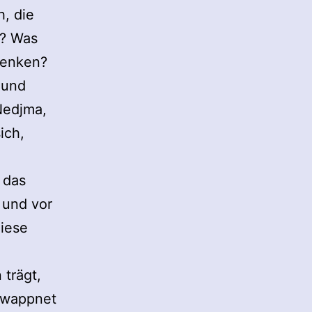
h, die
n? Was
henken?
 und
 Nedjma,
ich,
 das
 und vor
diese
trägt,
ewappnet