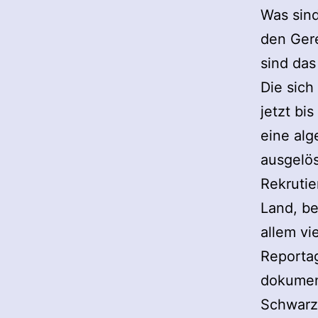
Was sind
den Ger
sind das
Die sich
jetzt bi
eine alg
ausgelös
Rekrutie
Land, be
allem vi
Reportag
dokument
Schwarz