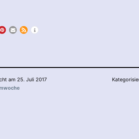
icht am
25. Juli 2017
Kategorisie
lmwoche
tion