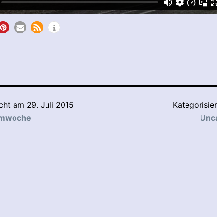
icht am
29. Juli 2015
Kategorisie
lmwoche
Unc
tion