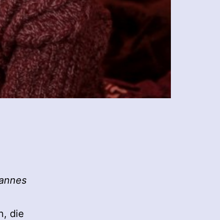
hannes
n, die