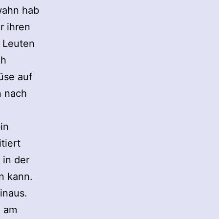
dwahn hab
r ihren
n Leuten
ch
üse auf
n nach
in
tiert
 in der
n kann.
inaus.
, am