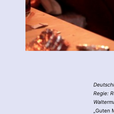
Deutschl
Regie: 
Walterma
„Guten M