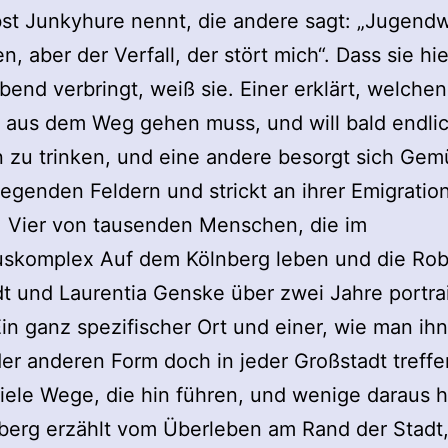
bst Junkyhure nennt, die andere sagt: „Jugen
n, aber der Verfall, der stört mich“. Dass sie hie
end verbringt, weiß sie. Einer erklärt, welche
 aus dem Weg gehen muss, und will bald endli
 zu trinken, und eine andere besorgt sich Gem
egenden Feldern und strickt an ihrer Emigratio
.
Vier von tausenden Menschen, die im
skomplex Auf dem Kölnberg leben und die Rob
 und Laurentia Genske über zwei Jahre portrai
in ganz spezifischer Ort und einer, wie man ihn
er anderen Form doch in jeder Großstadt treffe
viele Wege, die hin führen, und wenige daraus h
berg erzählt vom Überleben am Rand der Stadt