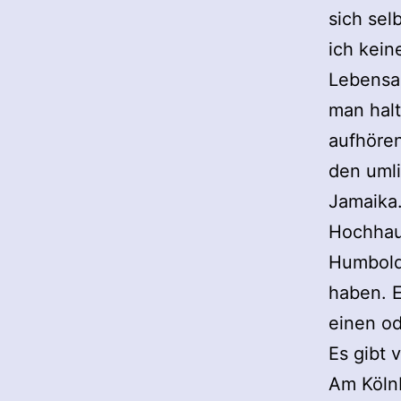
sich sel
ich keine
Lebensab
man halt
aufhören
den umli
Jamaika
Hochhau
Humboldt
haben. E
einen od
Es gibt 
Am Köln