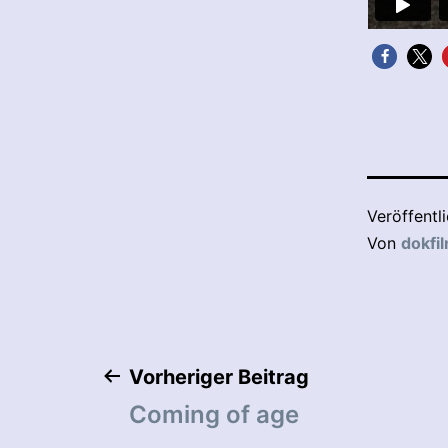
Veröffentl
Von
dokfi
Beitragsnaviga
Vorheriger Beitrag
Coming of age