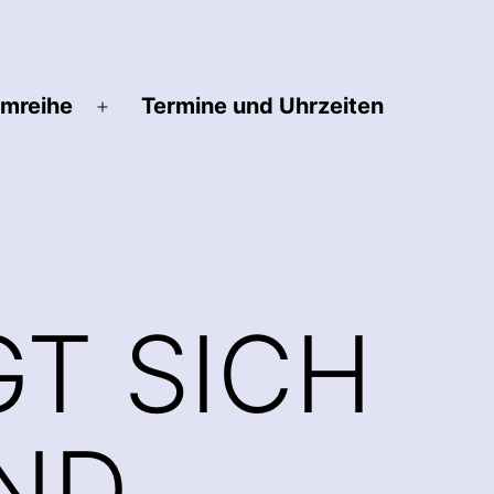
lmreihe
Termine und Uhrzeiten
Menü
öffnen
GT SICH
ND