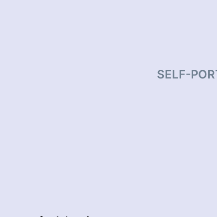
tion
SELF-PORT