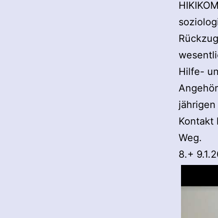
HIKIKOMO
soziolog
Rückzugs
wesentli
Hilfe- u
Angehöri
jährigen
Kontakt 
Weg.
8.+ 9.1.