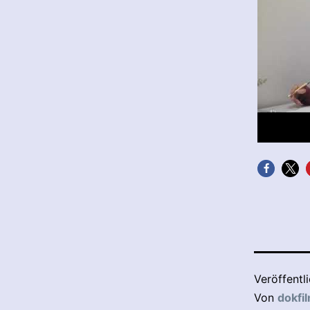
Veröffentl
Von
dokfi