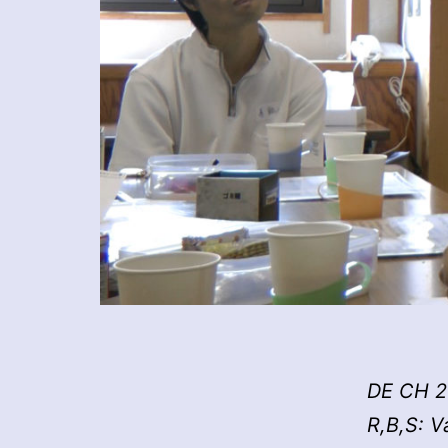
DE CH 20
R,B,S: V