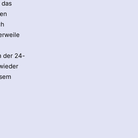
 das
hen
ch
erweile
m der 24-
 wieder
esem