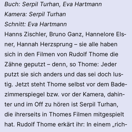
Buch: Ser­pil Tur­han, Eva Hart­mann
Kamera: Ser­pil Tur­han
Schnitt: Eva Hart­mann
Hanns Zisch­ler, Bruno Ganz, Han­ne­lore Els­
ner, Han­nah Herz­sprung – sie alle haben
sich in den Fil­men von Rudolf Thome die
Zähne geputzt – denn, so Thome: Jeder
putzt sie sich anders und das sei doch lus­
tig. Jetzt steht Thome selbst vor dem Bade­
zim­mer­spie­gel bzw. vor der Kamera, dahin­
ter und im Off zu hören ist Ser­pil Tur­han,
die ihrer­seits in Tho­mes
Fil­men mit­ge­spielt
hat. Rudolf Thome erkärt ihr: In einem „rich­