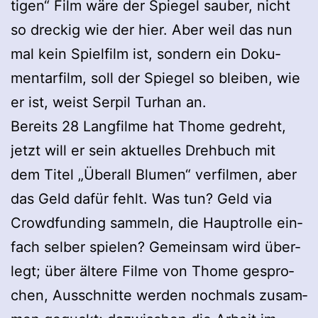
ti­gen“ Film wäre der Spie­gel sau­ber, nicht
so dre­ckig wie der hier. Aber weil das nun
mal kein Spiel­film ist, son­dern ein Doku­
men­tar­film, soll der Spie­gel so blei­ben, wie
er ist, weist Ser­pil Tur­han an.
Bereits 28 Lang­filme hat Thome gedreht,
jetzt will er sein aktu­el­les Dreh­buch mit
dem Titel „Über­all Blu­men“ ver­fil­men, aber
das Geld dafür fehlt. Was tun? Geld via
Crowd­fun­ding sam­meln, die Haupt­rolle ein­
fach sel­ber spie­len? Gemein­sam wird über­
legt; über ältere Filme von Thome gespro­
chen, Aus­schnitte wer­den noch­mals zusam­