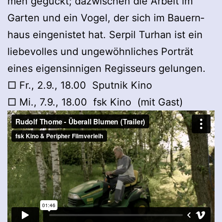
men geguckt; dazwi­schen die Arbeit im
Gar­ten und ein Vogel, der sich im Bau­ern­
haus ein­ge­nis­tet hat. Ser­pil Tur­han ist ein
lie­be­vol­les und unge­wöhn­li­ches Por­trät
eines eigen­sin­ni­gen Regis­seurs gelun­gen.
□ Fr., 2.9., 18.00 Sputnik Kino
□ Mi., 7.9., 18.00 fsk Kino (mit Gast)