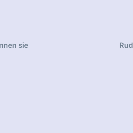
tion
nnen sie
Rud