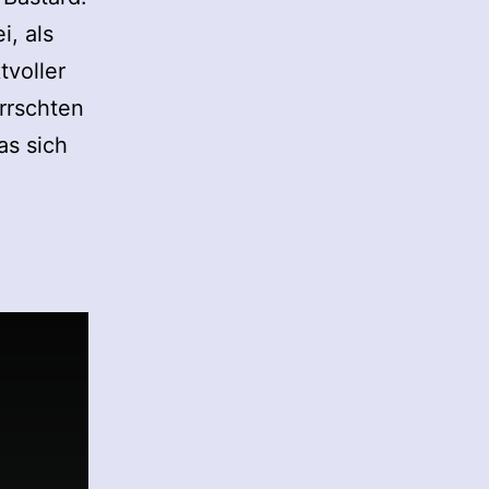
i, als
tvoller
errschten
as sich