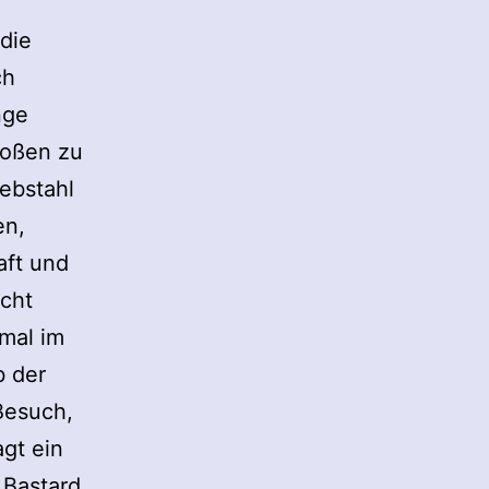
die
ch
nge
toßen zu
ebstahl
en,
aft und
ucht
hmal im
b der
Besuch,
agt ein
 Bastard.