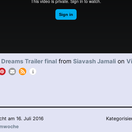
 Dreams Trailer final
from
Siavash Jamali
on
V
icht am
16. Juli 2016
Kategorisie
lmwoche