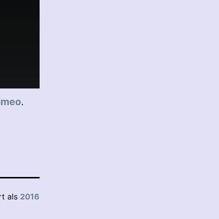
imeo
.
rt als
2016