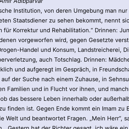
 Amir Adibparvar
ische Institution, von deren Umgebung man nur 
eten Staatsdiener zu sehen bekommt, nennt si
 für Korrektur und Rehabilitation.“ Drinnen: Ju
 denen vorgeworfen wird, gegen Gesetzte vers
rogen-Handel und Konsum, Landstreicherei, Di
erverletzung, auch Totschlag. Drinnen: Mädch
lich und aufgeregt im Gespräch, in Freundsch
t, auf der Suche nach einem Zuhause, in Sehns
en Familien und in Flucht vor ihnen, und manc
 ob das bessere Leben innerhalb oder außerhal
zu finden ist. Gegen Ende kommt ein Imam zu 
die Welt und beantwortet Fragen. „Mein Herr“, s
 „Gestern hat der Richter gesagt, ich wäre ein