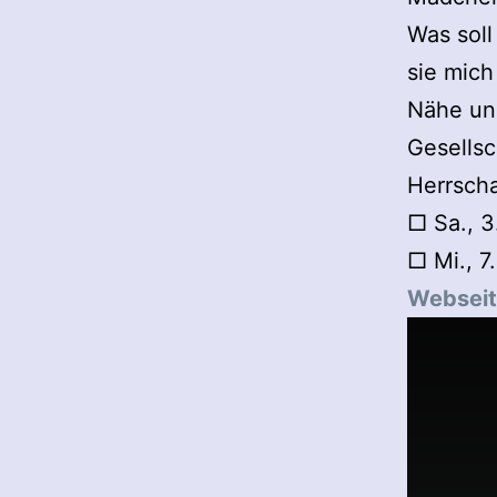
Was soll
sie mich
Nähe und
Gesellsc
Herrscha
□ Sa., 3
□ Mi., 7
Websei