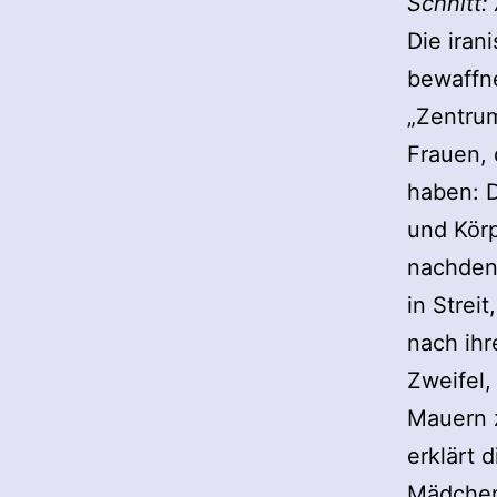
Schnitt:
Die iran
bewaffn
„Zentrum
Frauen,
haben: D
und Körp
nachdenk
in Strei
nach ihr
Zweifel,
Mauern 
erklärt 
Mädchen,