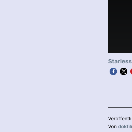
Starless
Veröffentl
Von
dokfi