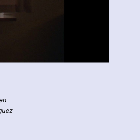
hen
squez