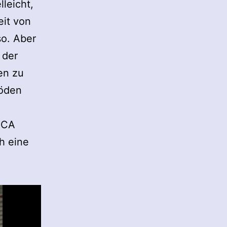
lleicht,
eit von
so. Aber
 der
en zu
röden
OCA
h eine