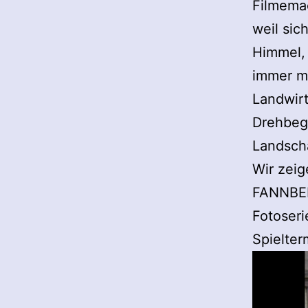
Filmemac
weil sic
Himmel, 
immer m
Landwirt
Drehbegi
Landsch
Wir zei
FANNBERG
Fotoseri
Spielterm