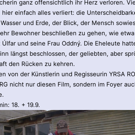
herin ganz offensichtlich ihr Herz verloren. Vie
h hier einfach alles verliert: die Unterscheidbark
Wasser und Erde, der Blick, der Mensch sowie
ehr Bewohner beschließen zu gehen, wie etwa
 Úlfar und seine Frau Oddný. Die Eheleute hatt
nn längst beschlossen, der geliebten, aber sp
aft den Rücken zu kehren.
gen von der Künstlerin und Regisseurin YRSA R
 nicht nur diesen Film, sondern im Foyer auc
e.
in: 18. + 19.9.