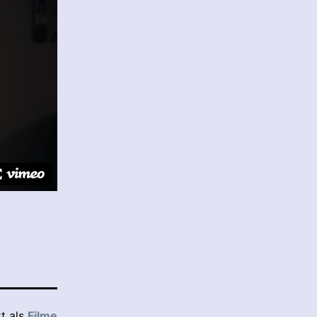
rt als
Filme