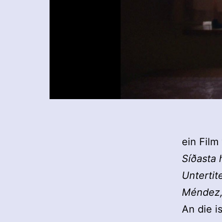
ein Film
Síðasta 
Untertit
Méndez, 
An die i