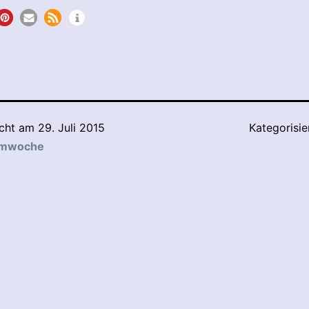
icht am
29. Juli 2015
Kategorisie
lmwoche
tion