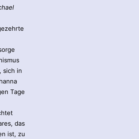
chael
gezehrte
sorge
nismus
 sich in
channa
gen Tage
chtet
ares, das
n ist, zu