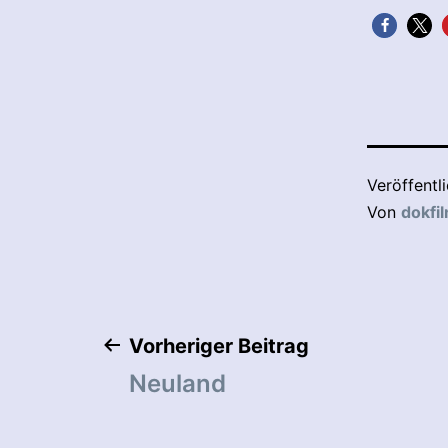
Veröffentl
Von
dokfi
Beitragsnaviga
Vorheriger Beitrag
Neuland