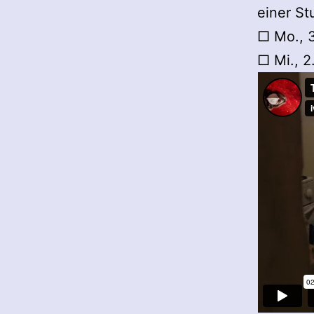
einer St
□ Mo., 3
□ Mi., 2