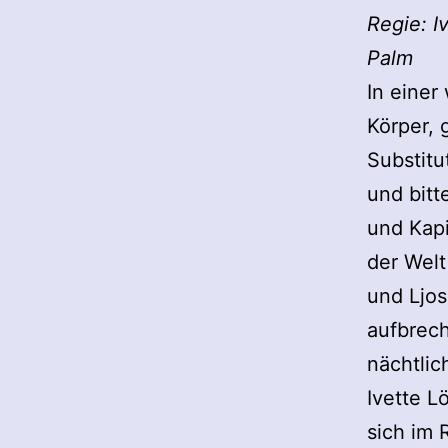
Regie: I
Palm
In einer
Körper, 
Substitu
und bit
und Kapi
der Welt
und Ljo
aufbrec
nächtlic
Ivette L
sich im 