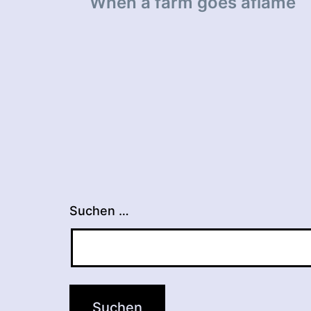
When a farm goes aflame
Suchen …