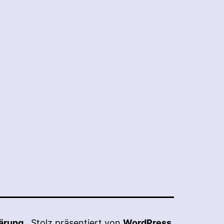
ärung
Stolz präsentiert von
WordPress
.