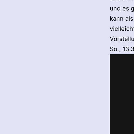
und es g
kann al
vielleic
Vorstell
So., 13.