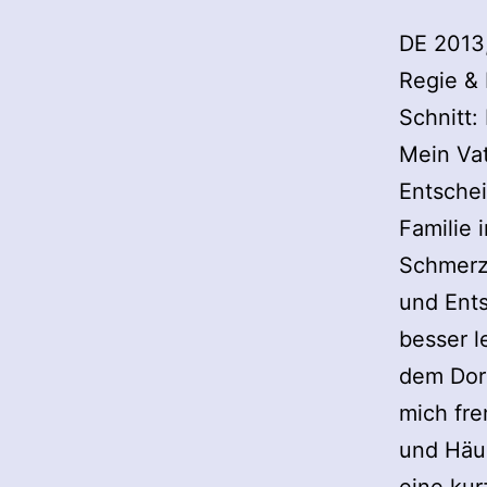
DE 2013,
Regie &
Schnitt:
Mein Vat
Entschei
Familie 
Schmerze
und Ent
besser l
dem Dorf
mich fre
und Häup