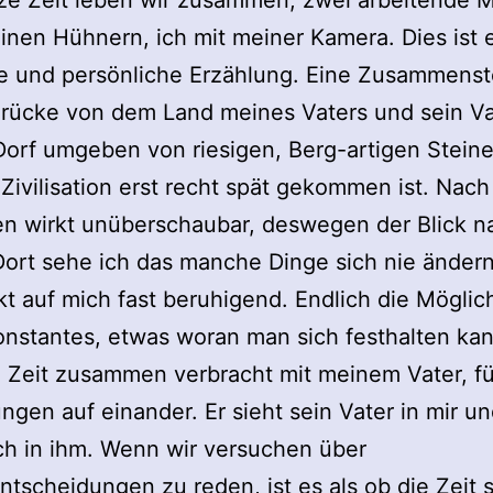
ze Zeit leben wir zusammen, zwei arbeitende 
einen Hühnern, ich mit meiner Kamera. Dies ist 
ve und persönliche Erzählung. Eine Zusammenst
rücke von dem Land meines Vaters und sein Va
Dorf umgeben von riesigen, Berg-artigen Steine
Zivilisation erst recht spät gekommen ist. Nach
en wirkt unüberschaubar, deswegen der Blick n
Dort sehe ich das manche Dinge sich nie änder
kt auf mich fast beruhigend. Endlich die Möglic
nstantes, etwas woran man sich festhalten kan
 Zeit zusammen verbracht mit meinem Vater, fü
ngen auf einander. Er sieht sein Vater in mir un
h in ihm. Wenn wir versuchen über
tscheidungen zu reden, ist es als ob die Zeit st