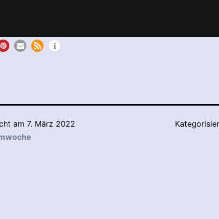
icht am
7. März 2022
Kategorisie
lmwoche
tion