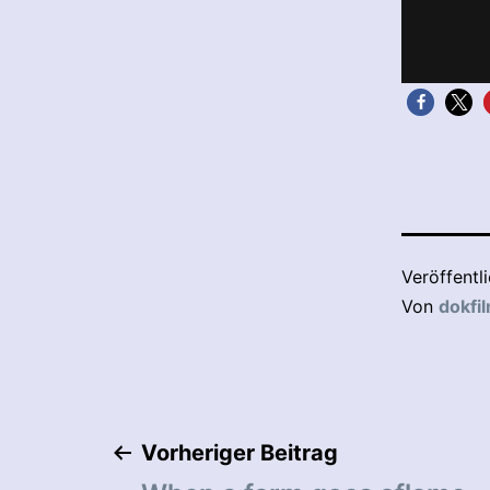
Veröffentl
Von
dokfi
Beitragsnaviga
Vorheriger Beitrag