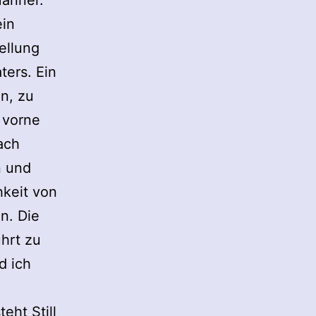
Männer.
ein
ellung
ters. Ein
n, zu
 vorne
ach
n und
hkeit von
n. Die
hrt zu
d ich
eht Still