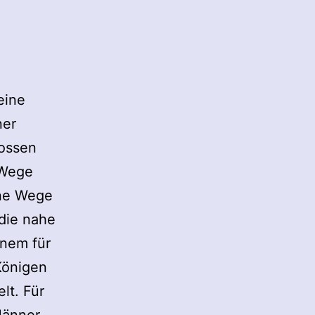
eine
ner
rossen
 Wege
ene Wege
 die nahe
inem für
Königen
lt. Für