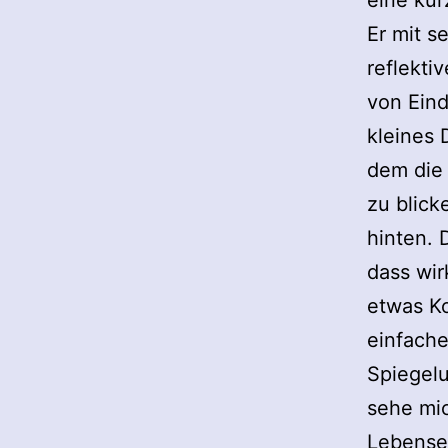
eine kur
Er mit s
reflekti
von Eind
kleines 
dem die 
zu blick
hinten. 
dass wir
etwas Ko
einfache
Spiegelu
sehe mic
Lebensen