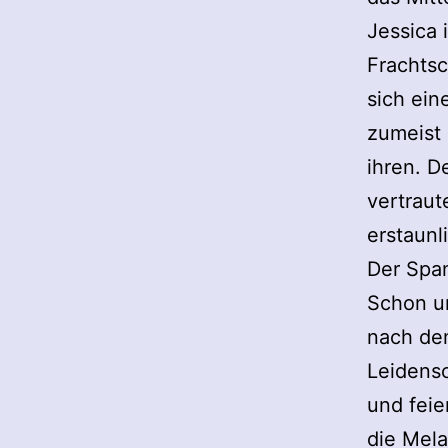
Jessica 
Frachtsc
sich ein
zumeist 
ihren. D
vertrau
erstaunl
Der Span
Schon un
nach dem
Leidensc
und feie
die Mela