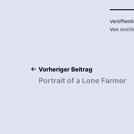
Veröffentl
Von
dokfi
Beitragsnaviga
Vorheriger Beitrag
Portrait of a Lone Farmer