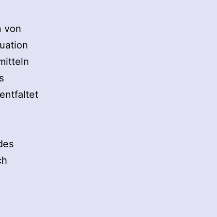
n von
tuation
mitteln
s
ntfaltet
des
ch