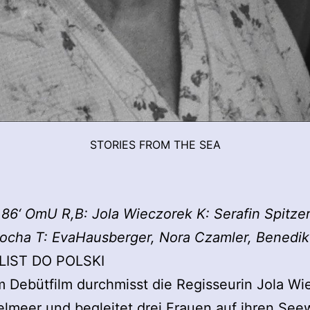
STORIES FROM THE SEA
86‘ OmU R,B: Jola Wieczorek K: Serafin Spitzer
cha T: EvaHausberger, Nora Czamler, Benedikt
 LIST DO POLSKI
m Debütfilm durchmisst die Regisseurin Jola Wi
elmeer und begleitet drei Frauen auf ihren Se