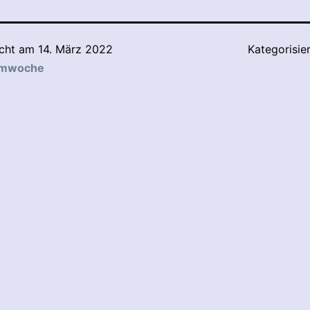
icht am
14. März 2022
Kategorisie
lmwoche
tion