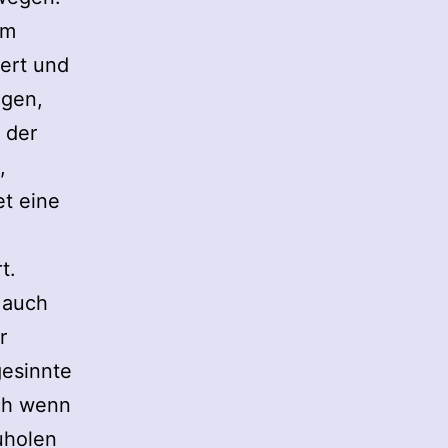
em
uert und
egen,
 der
,
t eine
t.
 auch
r
gesinnte
uch wenn
uholen