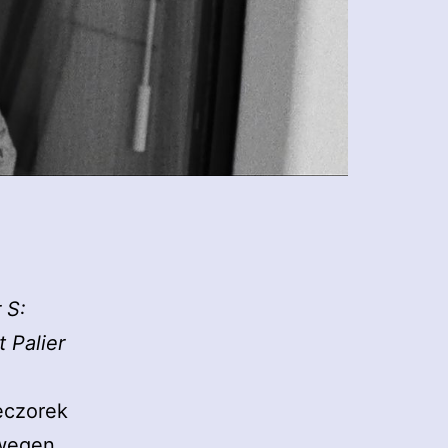
 S:
 Palier
eczorek
ewegen.