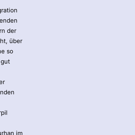
gration
ebenden
rn der
ht, über
ne so
 gut
er
inden
pil
urhan im