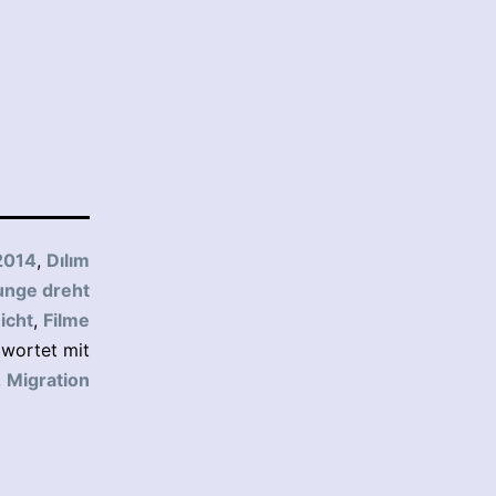
2014
,
Dılım
unge dreht
icht
,
Filme
wortet mit
,
Migration