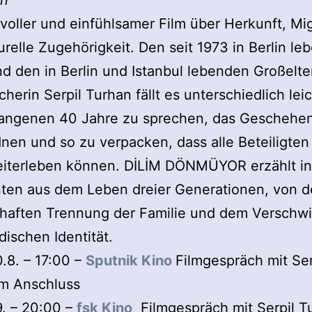
nn
evoller und einfühlsamer Film über Herkunft, Mi
urelle Zugehörigkeit. Den seit 1973 in Berlin l
nd den in Berlin und Istanbul lebenden Großelte
herin Serpil Turhan fällt es unterschiedlich leic
gangenen 40 Jahre zu sprechen, das Geschehe
nen und so zu verpacken, dass alle Beteiligten
eiterleben können. DİLİM DÖNMÜYOR erzählt in
ten aus dem Leben dreier Generationen, von d
haften Trennung der Familie und dem Verschw
dischen Identität.
.8. – 17:00 –
Sputnik Kino
Filmgespräch mit Ser
im Anschluss
9. – 20:00 –
fsk Kino
Filmgespräch mit Serpil T