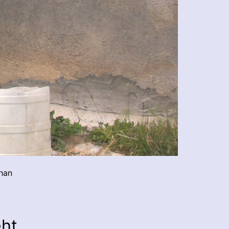
han
eht