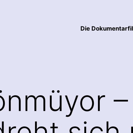
Die Dokumentarfi
önmüyor –
reht sich 