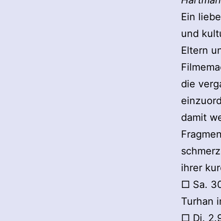
Hartma
Ein lieb
und kult
Eltern u
Filmemac
die ver
einzuord
damit w
Fragmen
schmerz
ihrer kur
□ Sa. 30
Turhan 
□ Di. 2.