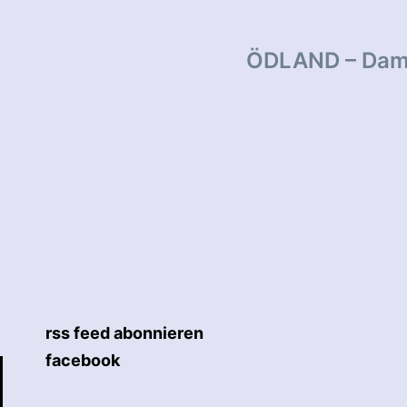
tion
ÖDLAND – Dami
rss feed abonnieren
facebook