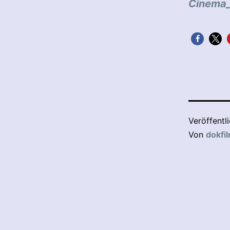
Cinema_
Veröffentl
Von
dokfi