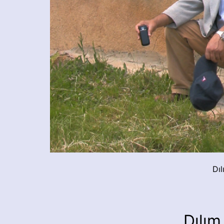
Dı
Dılı