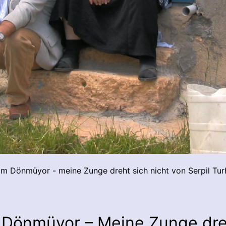
lım Dönmüyor - meine Zunge dreht sich nicht von Serpil Tur
m Dönmüyor – Meine Zunge dr